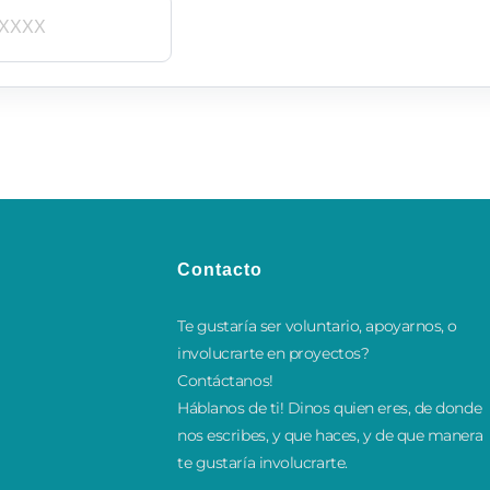
Contacto
Te gustaría ser voluntario, apoyarnos, o
involucrarte en proyectos?
Contáctanos!
​Háblanos de ti! Dinos quien eres, de donde
nos escribes, y que haces, y de que manera
te gustaría involucrarte.