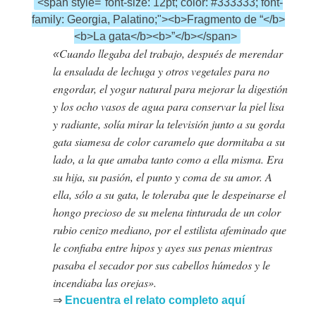
<span style="font-size: 12pt; color: #333333; font-
family: Georgia, Palatino;"><b>Fragmento de “</b>
<b>La gata</b><b>”</b></span>
Cuando llegaba del trabajo, después de merendar
«
la ensalada de lechuga y otros vegetales para no
engordar, el yogur natural para mejorar la digestión
y los ocho vasos de agua para conservar la piel lisa
y radiante, solía mirar la televisión junto a su gorda
gata siamesa de color caramelo que dormitaba a su
lado, a la que amaba tanto como a ella misma.
Era
su hija, su pasión, el punto y coma de su amor.
A
ella, sólo a su gata, le toleraba que le despeinarse el
hongo precioso de su melena tinturada de un color
rubio cenizo mediano, por el estilista afeminado que
le confiaba entre hipos y ayes sus penas mientras
pasaba el secador por sus cabellos húmedos y le
incendiaba las orejas»
.
⇒
Encuentra el relato completo aquí