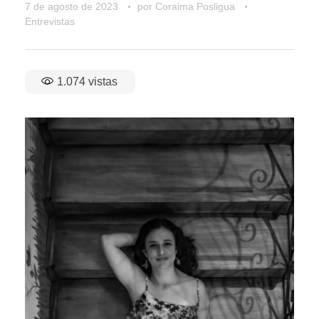
7 de agosto de 2023
por
Coraima Posligua
Entrevistas
1.074
vistas