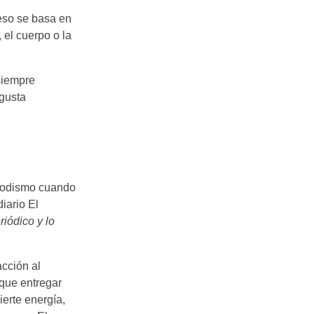
ceso se basa en
 el cuerpo o la
 siempre
gusta
riodismo cuando
iario El
iódico y lo
acción al
 que entregar
ierte energía,