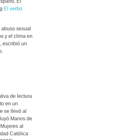
ispano, El
og
El verbo
e abuso sexual
s y el clima en
 escribió un
o.
ativa de lectura
to en un
e se llevó al
cluyó Manos de
 Mujeres al
idad Católica