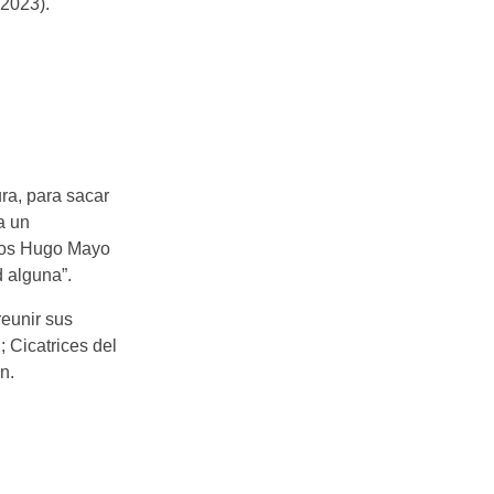
(2023).
ra, para sacar
ia un
chos Hugo Mayo
d alguna”.
reunir sus
 Cicatrices del
n.