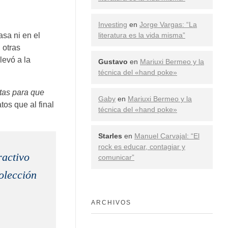
Investing
en
Jorge Vargas: “La
asa ni en el
literatura es la vida misma”
 otras
levó a la
Gustavo
en
Mariuxi Bermeo y la
técnica del «hand poke»
tas para que
Gaby
en
Mariuxi Bermeo y la
tos que al final
técnica del «hand poke»
Starles
en
Manuel Carvajal: “El
rock es educar, contagiar y
ractivo
comunicar”
olección
ARCHIVOS