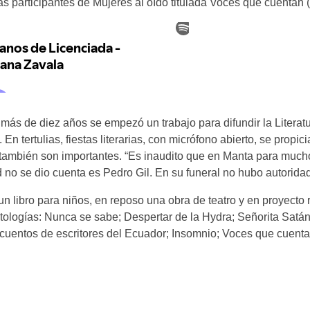
s participantes de Mujeres al oído titulada Voces que cuentan 
más de diez años se empezó un trabajo para difundir la Literatu
En tertulias, fiestas literarias, con micrófono abierto, se propic
ra también son importantes. “Es inaudito que en Manta para mu
ad no se dio cuenta es Pedro Gil. En su funeral no hubo autorida
un libro para niños, en reposo una obra de teatro y en proyecto 
ologías: Nunca se sabe; Despertar de la Hydra; Señorita Satán;
cuentos de escritores del Ecuador; Insomnio; Voces que cuenta